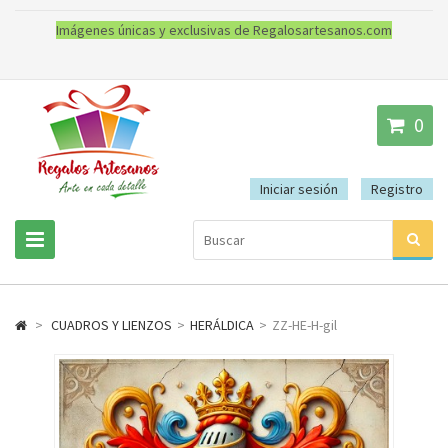
Imágenes únicas y exclusivas de Regalosartesanos.com
0
Iniciar sesión
Registro
>
CUADROS Y LIENZOS
>
HERÁLDICA
>
ZZ-HE-H-gil