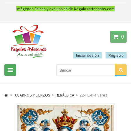
Imágenes únicas y exclusivas de Regalosartesanos.com
0
Iniciar sesión
Registro
>
CUADROS Y LIENZOS
>
HERÁLDICA
>
ZZ-HE-H-alvarez