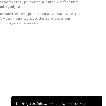
s hasta anillos y pendientes, nuestra bisutería es ideal
ica y original.
 de materiales como piedras naturales, cristales, metales
 día o para momentos especiales. Estas piezas son
n moda, arte y personalidad.
En Regalos Artesanos utilizamos cookies