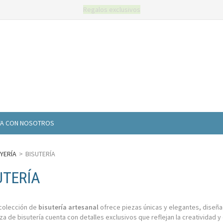
Imágenes únicas y exclusivas de Regalosartesanos.com
TA CON NOSOTROS
YERÍA
>
BISUTERÍA
UTERÍA
colección de
bisutería artesanal
ofrece piezas únicas y elegantes, diseña
za de bisutería cuenta con detalles exclusivos que reflejan la creatividad 